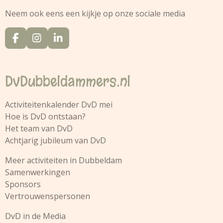
Neem ook eens een kijkje op onze sociale media
F
I
L
a
n
i
c
s
n
e
t
k
DvDubbeldammers.nl
b
a
e
o
g
d
o
r
I
Activiteitenkalender DvD
mei
k
a
n
Hoe is DvD ontstaan?
m
Het team van DvD
Achtjarig jubileum van DvD
Meer activiteiten in Dubbeldam
Samenwerkingen
Sponsors
Vertrouwenspersonen
DvD in de Media