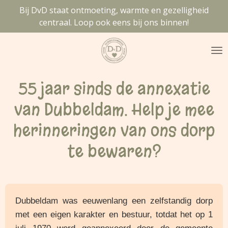
Bij DvD staat ontmoeting, warmte en gezelligheid
Ga
centraal. Loop ook eens bij ons binnen!
direct
naar
de
hoofdinhoud
55 jaar sinds de annexatie
van Dubbeldam. Help je mee
herinneringen van ons dorp
te bewaren?
Dubbeldam was eeuwenlang een zelfstandig dorp
met een eigen karakter en bestuur, totdat het op 1