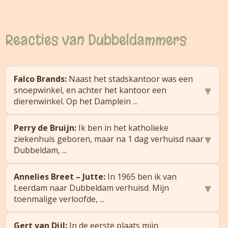
Reacties van Dubbeldammers
Falco Brands:
Naast het stadskantoor was een
▾
snoepwinkel, en achter het kantoor een
dierenwinkel. Op het Damplein ...
"Naast het stadskantoor was een snoepwinkel, en
Perry de Bruijn:
Ik ben in het katholieke
achter het kantoor een dierenwinkel. Op het
▾
ziekenhuis geboren, maar na 1 dag verhuisd naar
Damplein zaten het Hof (fotowinkel), de Spar
Dubbeldam, ...
(meneer Suikerbuik als manager), naast de
fietsenwinkel Stam stond een gigantische
"Ik ben in het katholieke ziekenhuis geboren,
Annelies Breet – Jutte:
In 1965 ben ik van
perenboom (klommen we in om peren te
maar na 1 dag verhuisd naar Dubbeldam, waar
▾
Leerdam naar Dubbeldam verhuisd. Mijn
plukken), Bakker Bos en Ballengooier voor
mijn ouders bij opa en oma inwoonden. Toen de
toenmalige verloofde, ...
speelgoed en keukenspullen. De jaarlijkse
Colijnstraat opgeleverd werd, heb ik daar tot mijn
braderie op het Damplein was geweldig en de
zesde gewoond, daarna terug naar Dubbeldam,
"In 1965 ben ik van Leerdam naar Dubbeldam
Gert van Dijl:
In de eerste plaats mijn