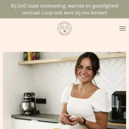
Bij DvD staat ontmoeting, warmte en gezelligheid
Ga
centraal. Loop ook eens bij ons binnen!
direct
naar
de
hoofdinhoud