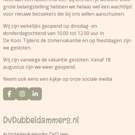
grote belangstelling hebben we helaas wel een wachtlijst
voor nieuwe bezoekers die bij ons willen aanschuiven.
Wij zijn wekelijks geopend op dinsdag- en
donderdagochtend van 10.00 tot 12.00 uur in
De Kooi. Tijdens de zomervakantie en op feestdagen zijn
we gesloten.
Wij zijn vanwege de vakantie gesloten. Vanaf 18
augustus zijn we weer geopend.
Neem ook eens een kijkje op onze sociale media
F
I
L
a
n
i
c
s
n
e
t
k
DvDubbeldammers.nl
b
a
e
o
g
d
o
r
I
Activiteitenkalender DvD
mei