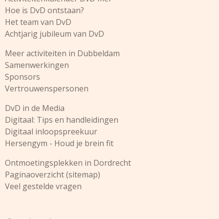
k
a
n
Hoe is DvD ontstaan?
m
Het team van DvD
Achtjarig jubileum van DvD
Meer activiteiten in Dubbeldam
Samenwerkingen
Sponsors
Vertrouwenspersonen
DvD in de Media
Digitaal: Tips en handleidingen
Digitaal inloopspreekuur
Hersengym - Houd je brein fit
Ontmoetingsplekken in Dordrecht
Paginaoverzicht (sitemap)
Veel gestelde vragen