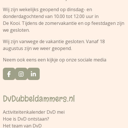
Wij zijn wekelijks geopend op dinsdag- en
donderdagochtend van 10.00 tot 12.00 uur in
De Kooi. Tijdens de zomervakantie en op feestdagen zijn
we gesloten.
Wij zijn vanwege de vakantie gesloten. Vanaf 18
augustus zijn we weer geopend.
Neem ook eens een kijkje op onze sociale media
F
I
L
a
n
i
c
s
n
e
t
k
DvDubbeldammers.nl
b
a
e
o
g
d
o
r
I
Activiteitenkalender DvD
mei
k
a
n
Hoe is DvD ontstaan?
m
Het team van DvD