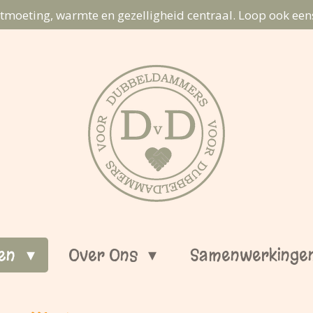
ntmoeting, warmte en gezelligheid centraal. Loop ook eens
len
Over Ons
Samenwerkinge