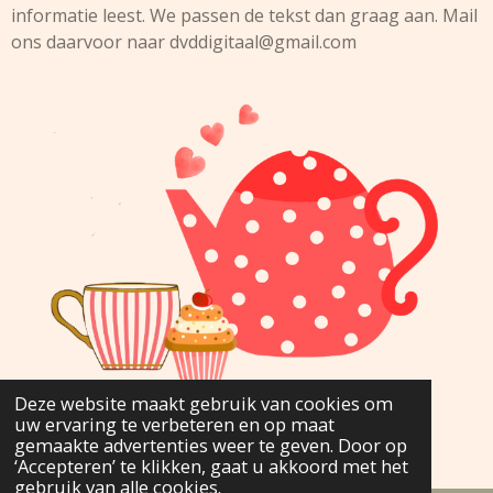
informatie leest. We passen de tekst dan graag aan. Mail
ons daarvoor naar
dvddigitaal@gmail.com
Deze website maakt gebruik van cookies om
uw ervaring te verbeteren en op maat
© 2025 Dubbeldammers voor Dubbeldammers
gemaakte advertenties weer te geven. Door op
Powered by
JouwWeb
‘Accepteren’ te klikken, gaat u akkoord met het
gebruik van alle cookies.