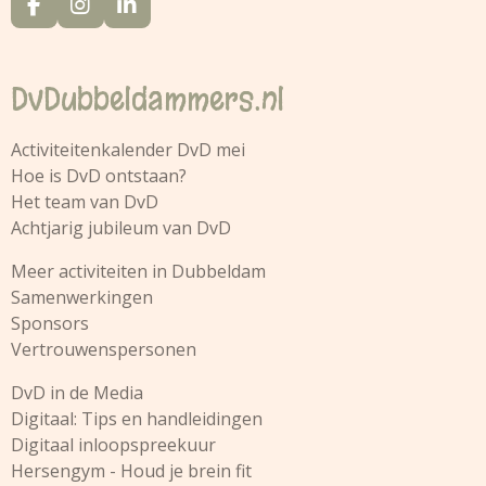
F
I
L
a
n
i
c
s
n
e
t
k
DvDubbeldammers.nl
b
a
e
o
g
d
o
r
I
Activiteitenkalender DvD
mei
k
a
n
Hoe is DvD ontstaan?
m
Het team van DvD
Achtjarig jubileum van DvD
Meer activiteiten in Dubbeldam
Samenwerkingen
Sponsors
Vertrouwenspersonen
DvD in de Media
Digitaal: Tips en handleidingen
Digitaal inloopspreekuur
Hersengym - Houd je brein fit